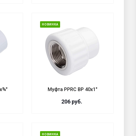
НОВИНКА
х¾"
Муфта PPRC ВР 40х1"
206
руб.
НОВИНКА