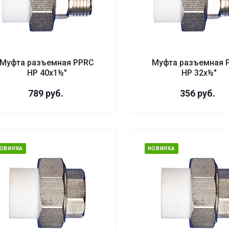
Муфта разъемная PPRC
Муфта разъемная 
НР 40х1½"
НР 32х½"
789
руб.
356
руб.
ОВИНКА
НОВИНКА