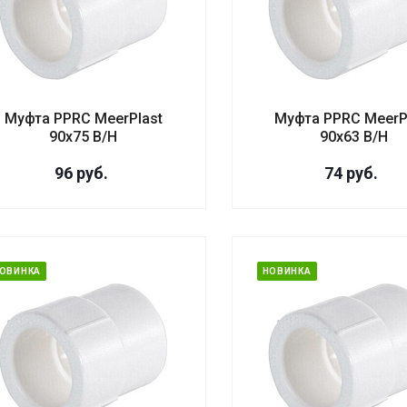
Муфта PPRC MeerPlast
Муфта PPRC MeerP
90х75 В/Н
90х63 В/Н
96
руб.
74
руб.
ОВИНКА
НОВИНКА