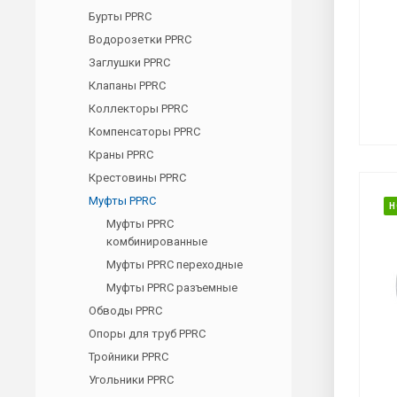
Бурты PPRC
Водорозетки PPRC
Заглушки PPRC
Клапаны PPRC
Коллекторы PPRC
Компенсаторы PPRC
Краны PPRC
Крестовины PPRC
Муфты PPRC
Н
Муфты PPRC
комбинированные
Муфты PPRC переходные
Муфты PPRC разъемные
Обводы PPRC
Опоры для труб PPRC
Тройники PPRC
Угольники PPRC