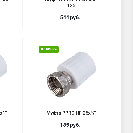
125
544
руб.
НОВИНКА
х1"
Муфта PPRC НГ 25х¾"
185
руб.