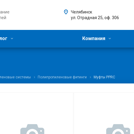
ание
Челябинск
лей
ул. Отрадная 25, оф. 306
лог
Компания
леновые системы
Полипропиленовые фитинги
Муфты PPRC