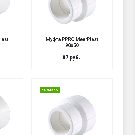
last
Муфта PPRC MeerPlast
90х50
87
руб.
НОВИНКА