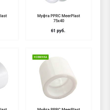
last
Муфта PPRC MeerPlast
75х40
61
руб.
НОВИНКА
last
Муфта PPRC MeerPlast