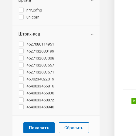
rPYUxfhp
unicorn
Штрих-код
4627080114951
4627132680199
4627132683008
4627132683657
4627132683671
4630234022019
4640033456816
4640033456830
4640033458872
Н
4640033458940
Сбросить