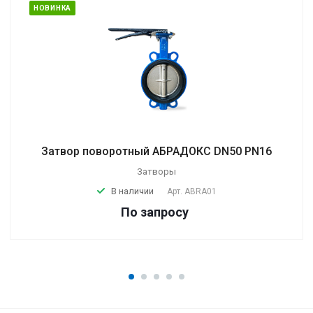
НОВИНКА
Затвор поворотный АБРАДОКС DN50 PN16
Затворы
В наличии
Арт.
ABRA01
По зап
р
осу