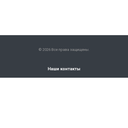
© 2026 Все права защищены.
Наши контакты
+7 (351) 225-09-22
info@snabkm.ru
Челябинск
ул. Отрадная 25, оф. 306