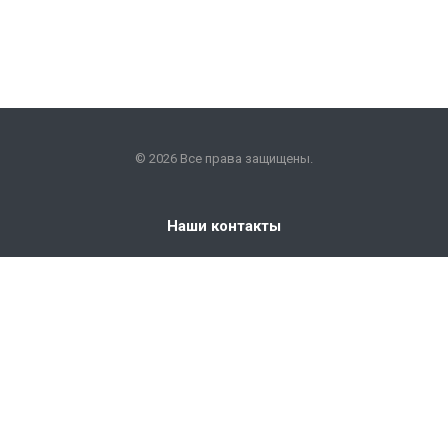
© 2026 Все права защищены.
Наши контакты
+7 (351) 225-09-22
info@snabkm.ru
Челябинск
ул. Отрадная 25, оф. 306