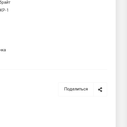
брайт
КР-1
нка
Поделиться