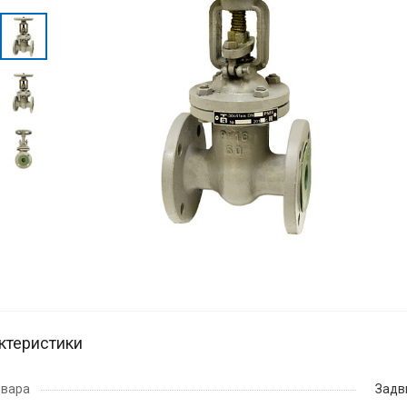
ктеристики
овара
Задв