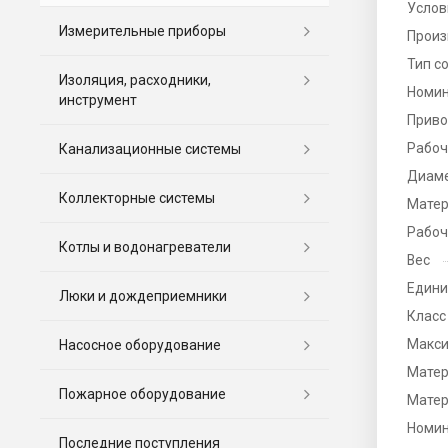
Услов
Измерительные приборы
Произ
Тип с
Изоляция, расходники,
Номин
инструмент
Прив
Рабоч
Канализационные системы
Диаме
Коллекторные системы
Матер
Рабоч
Котлы и водонагреватели
Вес
Едини
Люки и дождеприемники
Класс
Макси
Насосное оборудование
Матер
Пожарное оборудование
Матер
Номин
Последние поступления