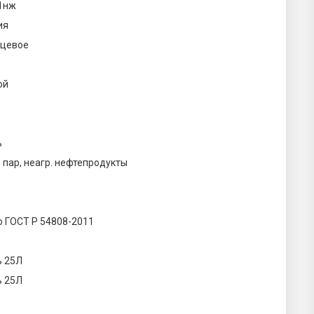
1нж
ия
цевое
ой
ь
 пар, неагр. нефтепродукты
по ГОСТ Р 54808-2011
ь 25Л
ь 25Л