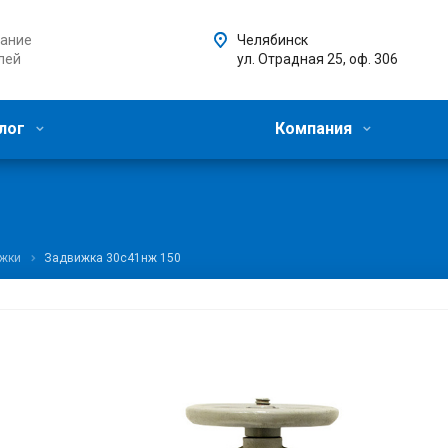
ание
Челябинск
лей
ул. Отрадная 25, оф. 306
лог
Компания
жки
Задвижка 30с41нж 150