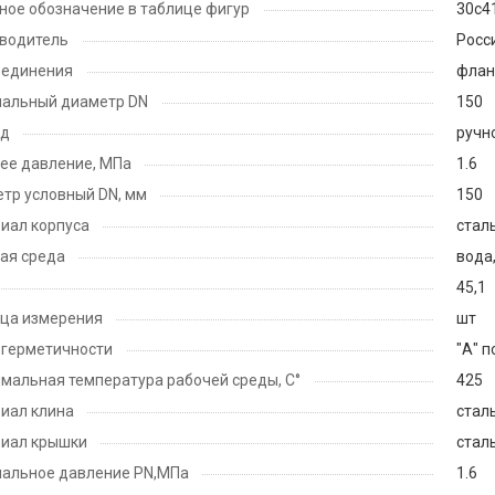
ное обозначение в таблице фигур
30с4
водитель
Росс
оединения
флан
альный диаметр DN
150
од
ручн
ее давление, МПа
1.6
тр условный DN, мм
150
иал корпуса
стал
ая среда
вода,
45,1
ца измерения
шт
 герметичности
"А" 
мальная температура рабочей среды, С°
425
иал клина
стал
иал крышки
стал
альное давление PN,МПа
1.6