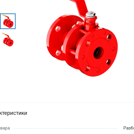
ктеристики
овара
Разб