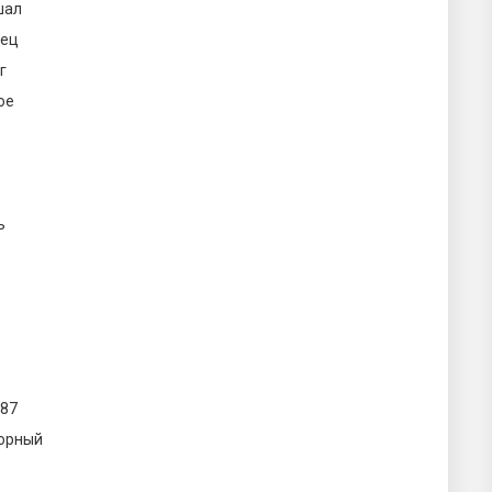
шал
ец
г
ое
ь
087
орный