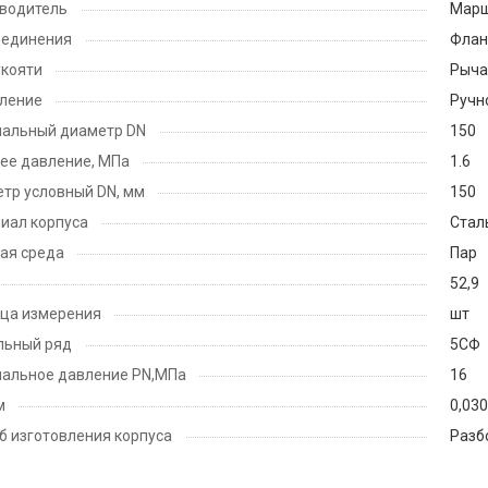
водитель
Мар
оединения
Флан
укояти
Рыча
ление
Ручн
альный диаметр DN
150
ее давление, МПа
1.6
тр условный DN, мм
150
иал корпуса
Стал
ая среда
Пар
52,9
ца измерения
шт
льный ряд
5СФ
альное давление PN,МПа
16
м
0,03
б изготовления корпуса
Разб