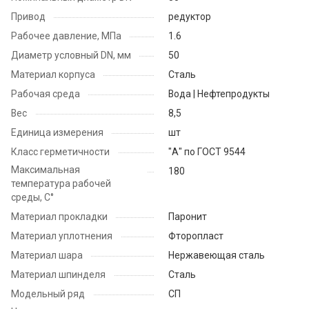
Привод
редуктор
Рабочее давление, МПа
1.6
Диаметр условный DN, мм
50
Материал корпуса
Сталь
Рабочая среда
Вода | Нефтепродукты
Вес
8,5
Единица измерения
шт
Класс герметичности
"А" по ГОСТ 9544
Максимальная
180
температура рабочей
среды, С°
Материал прокладки
Паронит
Материал уплотнения
Фторопласт
Материал шара
Нержавеющая сталь
Материал шпинделя
Сталь
Модельный ряд
СП