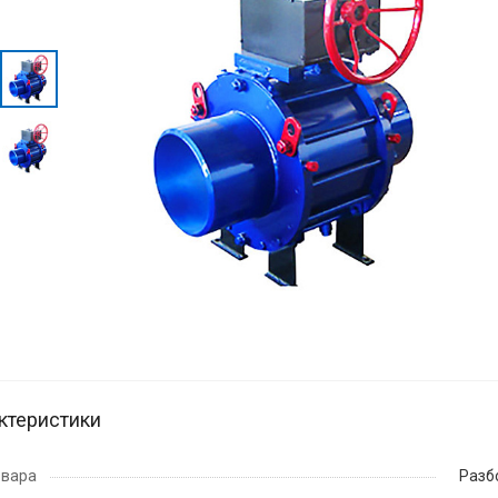
ктеристики
овара
Разб