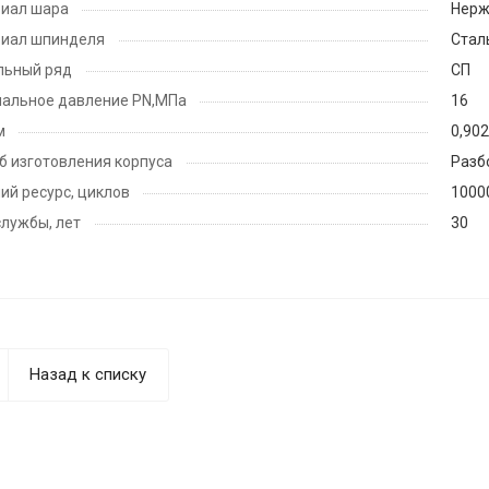
иал шара
Нерж
иал шпинделя
Стал
льный ряд
СП
альное давление PN,МПа
16
м
0,90
б изготовления корпуса
Разб
ий ресурс, циклов
1000
службы, лет
30
Назад к списку