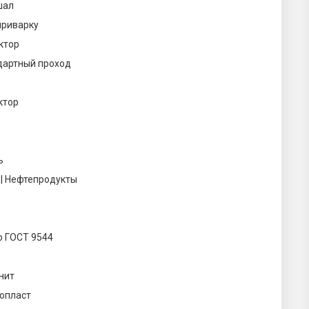
шал
приварку
ктор
дартный проход
ктор
ь
 | Нефтепродукты
о ГОСТ 9544
нит
опласт