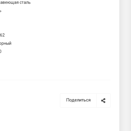
авеющая сталь
ь
262
орный
0
Поделиться