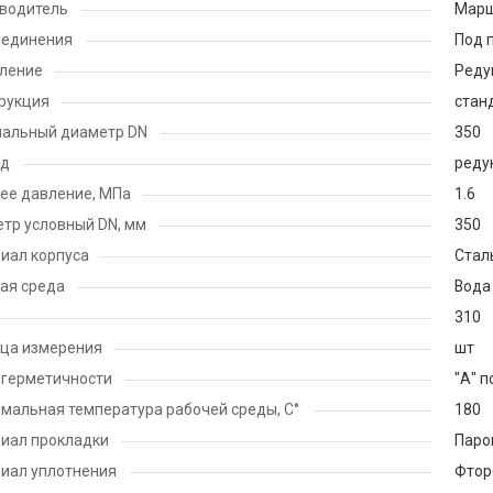
водитель
Мар
оединения
Под 
ление
Реду
рукция
стан
альный диаметр DN
350
од
реду
ее давление, МПа
1.6
тр условный DN, мм
350
иал корпуса
Стал
ая среда
Вода
310
ца измерения
шт
 герметичности
"А" п
мальная температура рабочей среды, С°
180
иал прокладки
Паро
иал уплотнения
Фтор