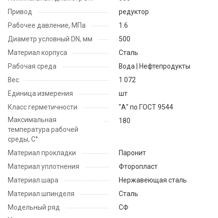
Привод
редуктор
Рабочее давление, МПа
1.6
Диаметр условный DN, мм
500
Материал корпуса
Сталь
Рабочая среда
Вода | Нефтепродукты
Вес
1 072
Единица измерения
шт
Класс герметичности
"А" по ГОСТ 9544
Максимальная
180
температура рабочей
среды, С°
Материал прокладки
Паронит
Материал уплотнения
Фторопласт
Материал шара
Нержавеющая сталь
Материал шпинделя
Сталь
Модельный ряд
СФ