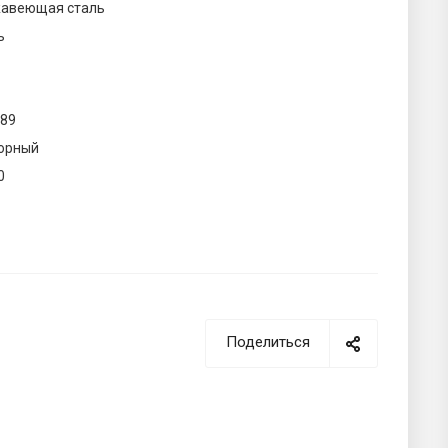
авеющая сталь
ь
189
орный
0
Поделиться