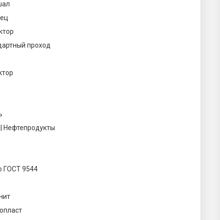
шал
ец
ктор
дартный проход
ктор
ь
 | Нефтепродукты
о ГОСТ 9544
нит
опласт