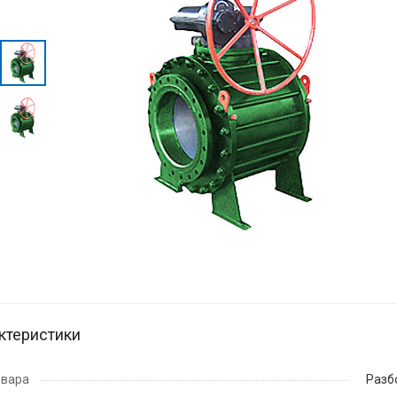
ктеристики
овара
Разб