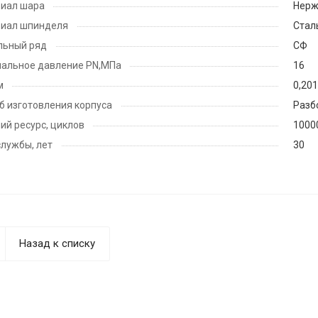
иал шара
Нерж
иал шпинделя
Стал
льный ряд
СФ
альное давление PN,МПа
16
м
0,20
б изготовления корпуса
Разб
ий ресурс, циклов
1000
службы, лет
30
Назад к списку