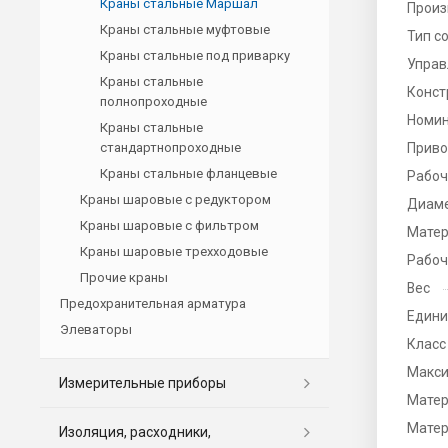
Краны стальные Маршал
Произ
Краны стальные муфтовые
Тип с
Краны стальные под приварку
Управ
Краны стальные
Конст
полнопроходные
Номин
Краны стальные
стандартнопроходные
Прив
Краны стальные фланцевые
Рабоч
Краны шаровые с редуктором
Диаме
Краны шаровые с фильтром
Матер
Краны шаровые трехходовые
Рабоч
Прочие краны
Вес
Предохранительная арматура
Едини
Элеваторы
Класс
Макси
Измерительные приборы
Матер
Матер
Изоляция, расходники,