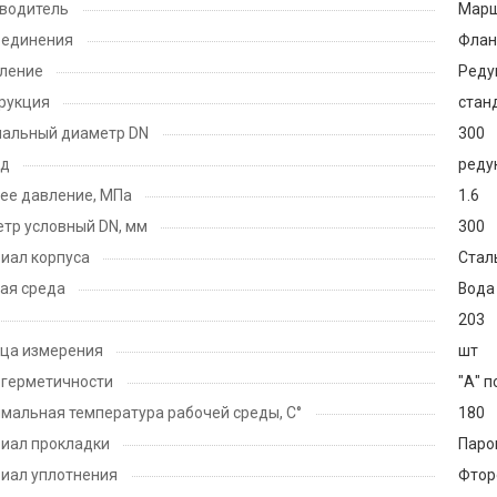
водитель
Мар
оединения
Флан
ление
Реду
рукция
стан
альный диаметр DN
300
од
реду
ее давление, МПа
1.6
тр условный DN, мм
300
иал корпуса
Стал
ая среда
Вода
203
ца измерения
шт
 герметичности
"А" п
мальная температура рабочей среды, С°
180
иал прокладки
Паро
иал уплотнения
Фтор