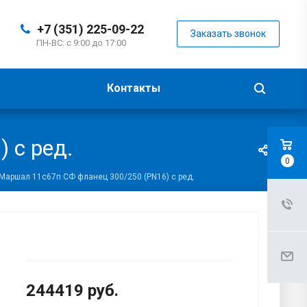
+7 (351) 225-09-22
Заказать звонок
ПН-ВС: с 9:00 до 17:00
Контакты
 с ред.
0
Маршал 11с67п СФ фланец 300/250 (PN16) с ред.
244419
руб.