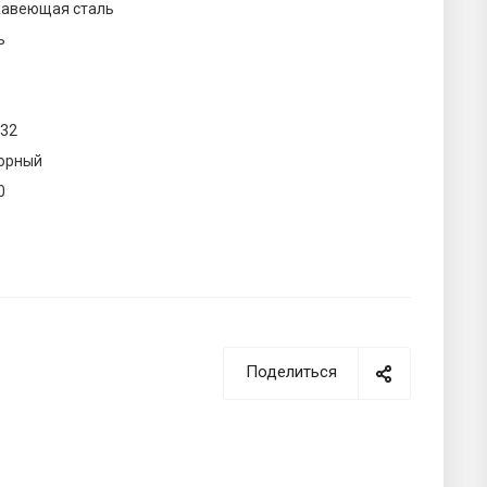
авеющая сталь
ь
432
орный
0
Поделиться