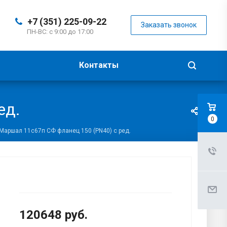
+7 (351) 225-09-22
Заказать звонок
ПН-ВС: с 9:00 до 17:00
Контакты
ед.
0
Маршал 11с67п СФ фланец 150 (PN40) с ред.
120648
руб.