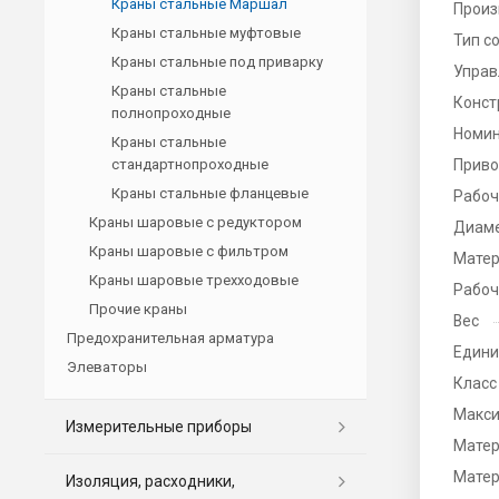
Краны стальные Маршал
Произ
Краны стальные муфтовые
Тип с
Краны стальные под приварку
Управ
Краны стальные
Конст
полнопроходные
Номин
Краны стальные
стандартнопроходные
Прив
Краны стальные фланцевые
Рабоч
Краны шаровые с редуктором
Диаме
Краны шаровые с фильтром
Матер
Краны шаровые трехходовые
Рабоч
Прочие краны
Вес
Предохранительная арматура
Едини
Элеваторы
Класс
Макси
Измерительные приборы
Матер
Матер
Изоляция, расходники,