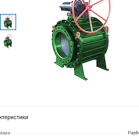
ктеристики
овара
Разб