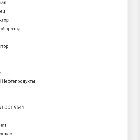
шал
ец
ктор
ый проход
ктор
ь
 | Нефтепродукты
о ГОСТ 9544
нит
опласт