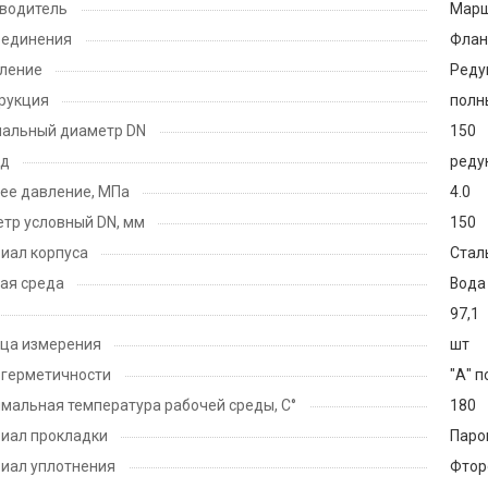
водитель
Мар
оединения
Флан
ление
Реду
рукция
полн
альный диаметр DN
150
од
реду
ее давление, МПа
4.0
тр условный DN, мм
150
иал корпуса
Стал
ая среда
Вода
97,1
ца измерения
шт
 герметичности
"А" п
мальная температура рабочей среды, С°
180
иал прокладки
Паро
иал уплотнения
Фтор