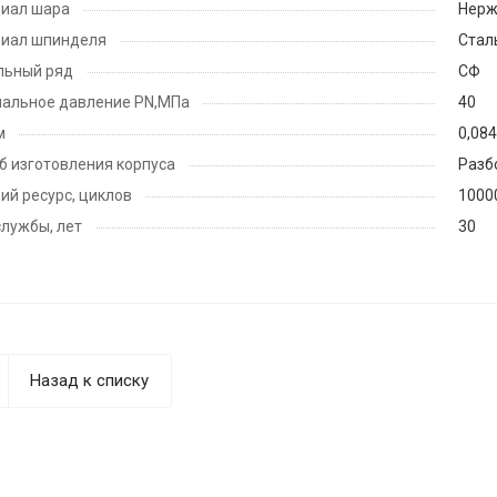
иал шара
Нерж
иал шпинделя
Стал
льный ряд
СФ
альное давление PN,МПа
40
м
0,08
б изготовления корпуса
Разб
ий ресурс, циклов
1000
службы, лет
30
Назад к списку