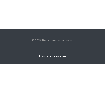
© 2026 Все права защищены.
Наши контакты
+7 (351) 225-09-22
info@snabkm.ru
Челябинск
ул. Отрадная 25, оф. 306