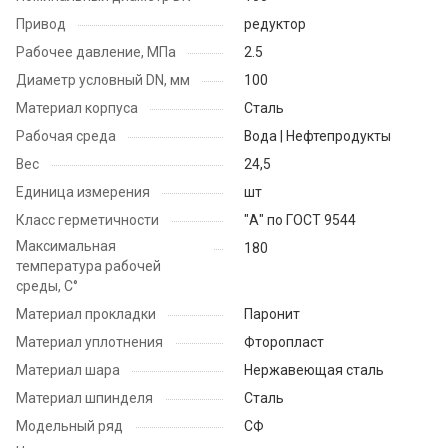
Привод
редуктор
Рабочее давление, МПа
2.5
Диаметр условный DN, мм
100
Материал корпуса
Сталь
Рабочая среда
Вода | Нефтепродукты
Вес
24,5
Единица измерения
шт
Класс герметичности
"А" по ГОСТ 9544
Максимальная
180
температура рабочей
среды, С°
Материал прокладки
Паронит
Материал уплотнения
Фторопласт
Материал шара
Нержавеющая сталь
Материал шпинделя
Сталь
Модельный ряд
СФ