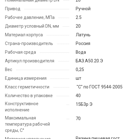
Привод
Ручной
Рабочее давление, МПа
2.5
Диаметр условный DN, мм
20
Материал корпуса
Латунь
Страна-производитель
Россия
Рабочая среда
Вода
Артикул производителя
БАЗ.А50.20.Э
Вес
0,25
Единица измерения
шт
Класс герметичности
"С" по ГОСТ 9544-2005
Количество в упаковке
40
Конструктивное
15Б3р Э
исполнение
Максимальная
70
температура рабочей
среды, С°
Резина пищевая гост
Материал уплотнения