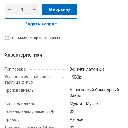
В корзину
Задать вопрос
Наличие не гарантированно
Характеристики
Тип товара
Вентили латунные
Условное обозначение в
15Б3р
таблице фигур
Бологовский Арматурный
Производитель
Завод
Тип соединения
Муфта ∣ Муфта
Номинальный диаметр DN
32
Привод
Ручной
Диаметр условный DN, мм
32