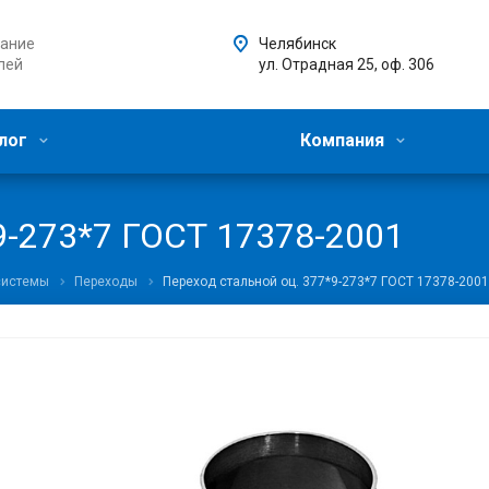
ание
Челябинск
лей
ул. Отрадная 25, оф. 306
лог
Компания
9-273*7 ГОСТ 17378-2001
системы
Переходы
Переход стальной оц. 377*9-273*7 ГОСТ 17378-2001