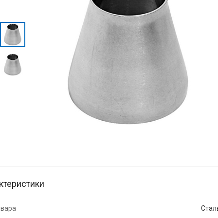
ктеристики
овара
Стал