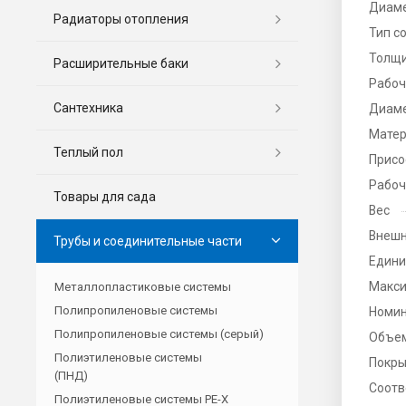
Диаме
Радиаторы отопления
Тип с
Толщи
Расширительные баки
Рабоч
Сантехника
Диаме
Матер
Теплый пол
Присо
Рабоч
Товары для сада
Вес
Внешн
Трубы и соединительные части
Едини
Макси
Металлопластиковые системы
Полипропиленовые системы
Номин
Полипропиленовые системы (серый)
Объе
Полиэтиленовые системы
Покры
(ПНД)
Соотв
Полиэтиленовые системы PE-X