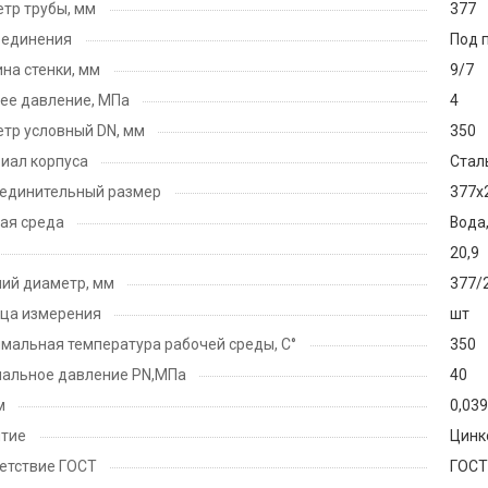
тр трубы, мм
377
оединения
Под 
на стенки, мм
9/7
ее давление, МПа
4
тр условный DN, мм
350
иал корпуса
Cталь
единительный размер
377х
ая среда
Вода,
20,9
ий диаметр, мм
377/
ца измерения
шт
мальная температура рабочей среды, С°
350
альное давление PN,МПа
40
м
0,039
тие
Цинк
етствие ГОСТ
ГОСТ