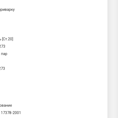
приварку
 [Ст.20]
273
 пар
273
ование
 17378-2001