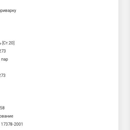
приварку
 [Ст.20]
273
 пар
273
058
ование
 17378-2001