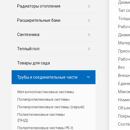
Диаме
Радиаторы отопления
Тип с
Толщи
Расширительные баки
Рабоч
Сантехника
Диаме
Матер
Теплый пол
Присо
Рабоч
Товары для сада
Вес
Внешн
Трубы и соединительные части
Едини
Макси
Металлопластиковые системы
Полипропиленовые системы
Номин
Полипропиленовые системы (серый)
Объе
Полиэтиленовые системы
Покры
(ПНД)
Соотв
Полиэтиленовые системы PE-X