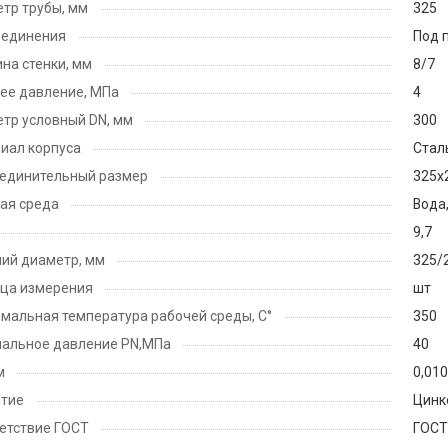
тр трубы, мм
325
оединения
Под 
на стенки, мм
8/7
ее давление, МПа
4
тр условный DN, мм
300
иал корпуса
Cталь
единительный размер
325х
ая среда
Вода,
9,7
ий диаметр, мм
325/
ца измерения
шт
мальная температура рабочей среды, С°
350
альное давление PN,МПа
40
м
0,01
тие
Цинк
етствие ГОСТ
ГОСТ