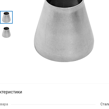
ктеристики
овара
Стал