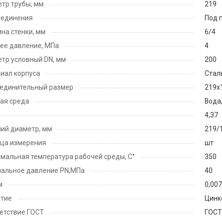
тр трубы, мм
219
оединения
Под 
на стенки, мм
6/4
ее давление, МПа
4
тр условный DN, мм
200
иал корпуса
Cталь
единительный размер
219х
ая среда
Вода,
4,37
ий диаметр, мм
219/
ца измерения
шт
мальная температура рабочей среды, С°
350
альное давление PN,МПа
40
м
0,00
тие
Цинк
етствие ГОСТ
ГОСТ