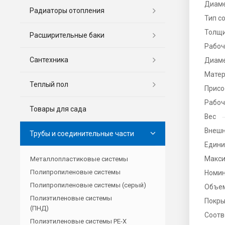
Диаме
Радиаторы отопления
Тип с
Толщи
Расширительные баки
Рабоч
Сантехника
Диаме
Матер
Теплый пол
Присо
Рабоч
Товары для сада
Вес
Внешн
Трубы и соединительные части
Едини
Макси
Металлопластиковые системы
Полипропиленовые системы
Номин
Полипропиленовые системы (серый)
Объе
Полиэтиленовые системы
Покры
(ПНД)
Соотв
Полиэтиленовые системы PE-X