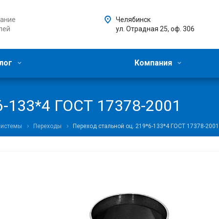
ание
Челябинск
лей
ул. Отрадная 25, оф. 306
лог
Компания
6-133*4 ГОСТ 17378-2001
системы
Переходы
Переход стальной оц. 219*6-133*4 ГОСТ 17378-2001