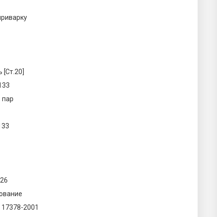
приварку
 [Ст.20]
133
 пар
133
726
ование
 17378-2001