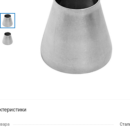
ктеристики
овара
Стал