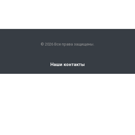
© 2026 Все права защищены.
Наши контакты
+7 (351) 225-09-22
info@snabkm.ru
Челябинск
ул. Отрадная 25, оф. 306