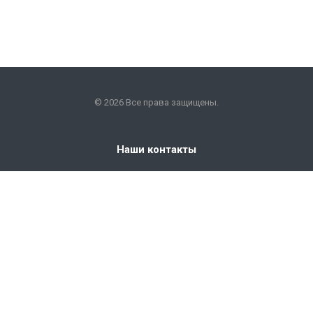
© 2026 Все права защищены.
Наши контакты
+7 (351) 225-09-22
info@snabkm.ru
Челябинск
ул. Отрадная 25, оф. 306