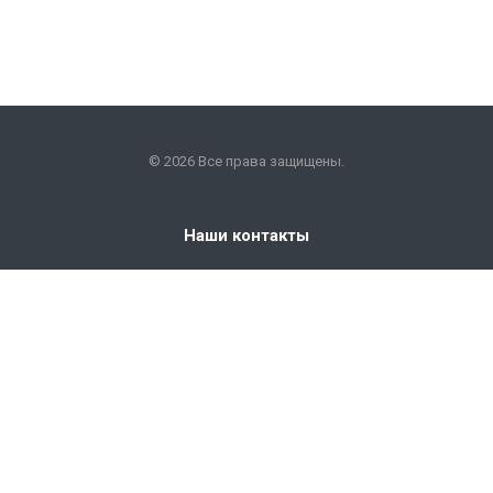
© 2026 Все права защищены.
Наши контакты
+7 (351) 225-09-22
info@snabkm.ru
Челябинск
ул. Отрадная 25, оф. 306