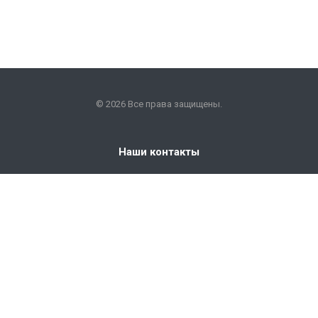
© 2026 Все права защищены.
Наши контакты
+7 (351) 225-09-22
info@snabkm.ru
Челябинск
ул. Отрадная 25, оф. 306