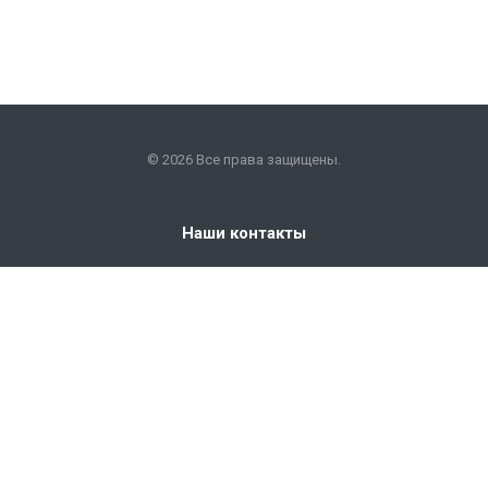
© 2026 Все права защищены.
Наши контакты
+7 (351) 225-09-22
info@snabkm.ru
Челябинск
ул. Отрадная 25, оф. 306