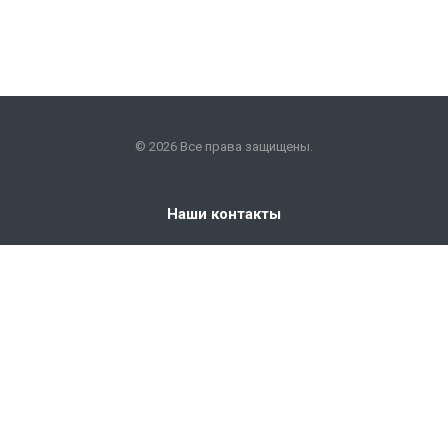
© 2026 Все права защищены.
Наши контакты
+7 (351) 225-09-22
info@snabkm.ru
Челябинск
ул. Отрадная 25, оф. 306