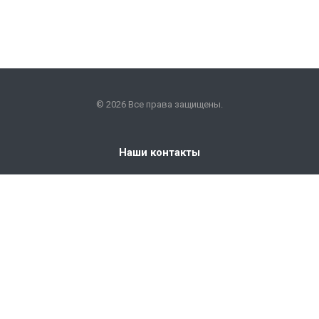
© 2026 Все права защищены.
Наши контакты
+7 (351) 225-09-22
info@snabkm.ru
Челябинск
ул. Отрадная 25, оф. 306