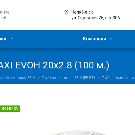
ание
Челябинск
лей
ул. Отрадная 25, оф. 306
лог
Компания
AXI EVOH 20x2.8 (100 м.)
новые системы PE-X
Трубы полиэтилен PE-X (PE-RT)
Труба полимерная P
НОВИНКА