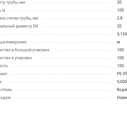
тр трубы, мм
20
, м
100
на стенки трубы, мм
2.8
альный диаметр DN
20
0,154
ца измерения
м
ество в большой упаковке
100
ество в упаковке
100
ость
100
риал
PE-RT
м
0,00
истемы
Водя
родаж
Нови