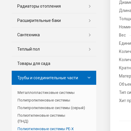
Диаме
Радиаторы отопления
Длина
Толщи
Расширительные баки
Номин
Сантехника
Вес
Едини
Теплый пол
Колич
Колич
Товары для сада
Кратн
Мате
Трубы и соединительные части
Объе
Тип с
Металлопластиковые системы
Полипропиленовые системы
Хит п
Полипропиленовые системы (серый)
Полиэтиленовые системы
(ПНД)
Полиэтиленовые системы PE-X