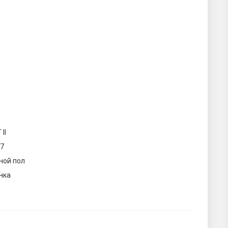
 II
07
ной пол
нка