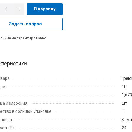
В корзину
Задать вопрос
личие не гарантированно
ктеристики
овара
Грею
, м
10
1,673
ца измерения
шт
ество в большой упаковке
1
новка
Комп
сть, Вт.
24