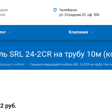
ание
Челябинск
лей
ул. Отрадная 25, оф. 306
лог
Компания
ь SRL 24-2CR на трубу 10м (к
греющего кабеля
Саморегулирующийся кабель SRL 24-2CR на трубу 10м (
32
руб.