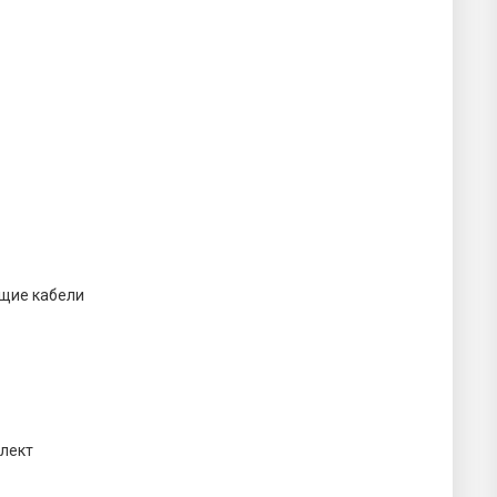
щие кабели
лект