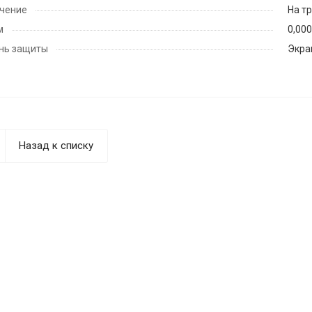
чение
На т
м
0,00
нь защиты
Экра
Назад к списку