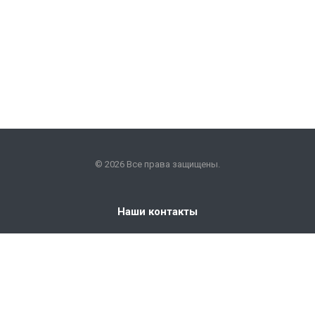
© 2026 Все права защищены.
Наши контакты
+7 (351) 225-09-22
info@snabkm.ru
Челябинск