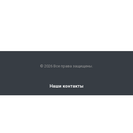
© 2026 Все права защищены.
Наши контакты
+7 (351) 225-09-22
info@snabkm.ru
Челябинск