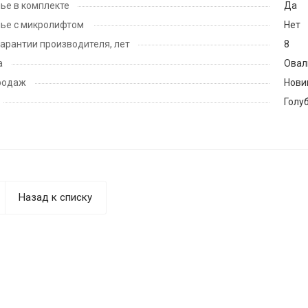
ье в комплекте
Да
ье с микролифтом
Нет
гарантии производителя, лет
8
а
Овал
родаж
Нови
Голу
Назад к списку