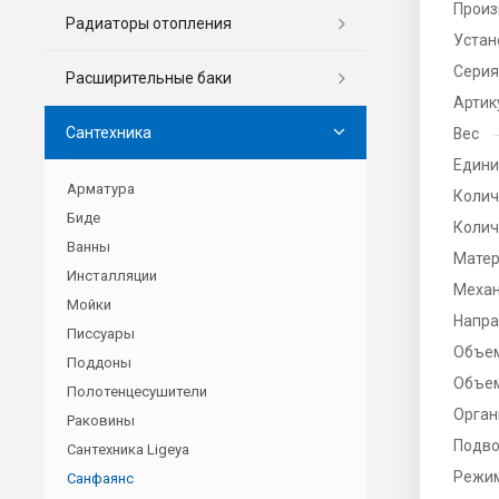
Произ
Радиаторы отопления
Устан
Серия
Расширительные баки
Артик
Сантехника
Вес
Едини
Арматура
Колич
Биде
Колич
Ванны
Мате
Инсталляции
Механ
Мойки
Напра
Писсуары
Объе
Поддоны
Объем
Полотенцесушители
Орган
Раковины
Подво
Сантехника Ligeya
Режим
Санфаянс