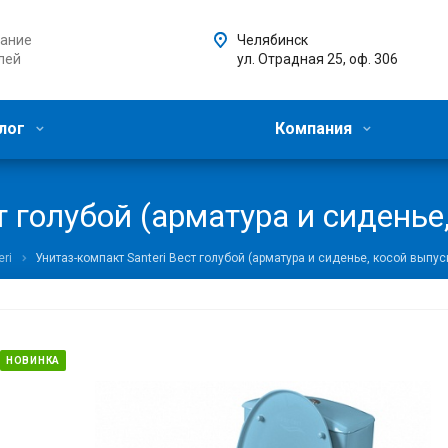
ание
Челябинск
лей
ул. Отрадная 25, оф. 306
лог
Компания
т голубой (арматура и сиденье
ri
Унитаз-компакт Santeri Вест голубой (арматура и сиденье, косой выпус
НОВИНКА