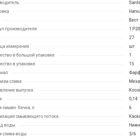
водитель
Sante
овка
Напо
Вест
ул производителя
1.P20
27
ца измерения
шт
ество в большой упаковке
1
ество в упаковке
15
риал
Фар
изм слива
Меха
вление выпуска
Косо
м
0,14
 смывн. бачка, л
6
изация смывающего потока
Каск
д воды
Нижн
 слива воды
3/6