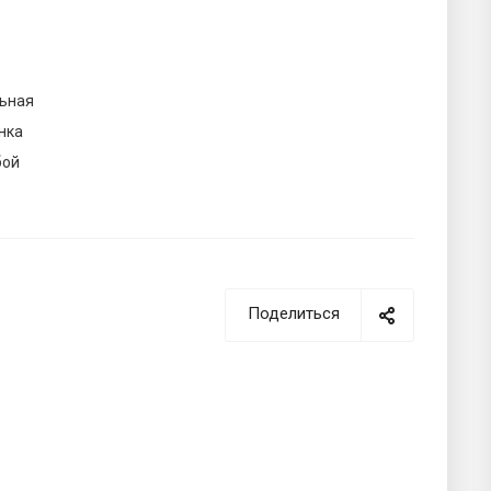
ьная
нка
бой
Поделиться