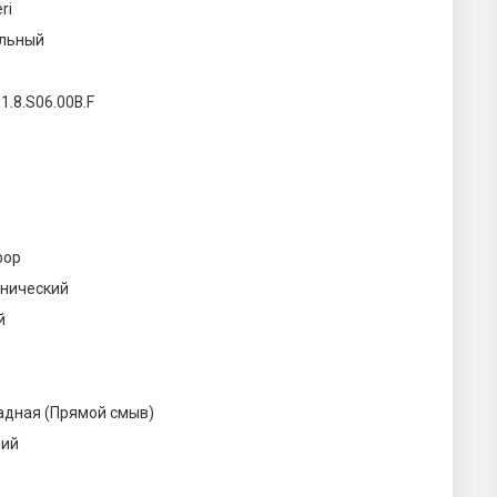
ri
льный
1.8.S06.00B.F
фор
нический
й
адная (Прямой смыв)
ий