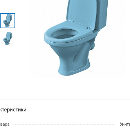
ктеристики
овара
Унит