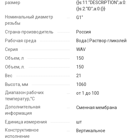
размер
{}s:11:"DESCRIPTION";a:0:
{}s:2:"ID";a:0:{}}
Номинальный диаметр
G1"
резьбы
Страна-производитель
Россия
Рабочая среда
Вода | Раствор гликолей
Серия
WAV
Объем, л
150
Объем, л.
150
Вес
21
Высота, мм
1060
Диапазон рабочих
от 1 до 100
температур,°С
Дополнительная
Сменная мембрана
информация
Единица измерения
шт
Конструктивное
Вертикальное
исполнение