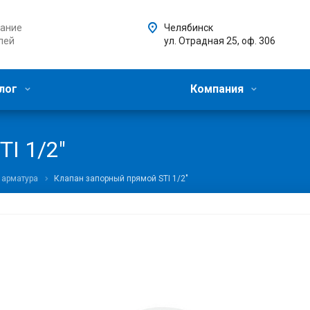
ание
Челябинск
лей
ул. Отрадная 25, оф. 306
лог
Компания
I 1/2"
 арматура
Клапан запорный прямой STI 1/2"