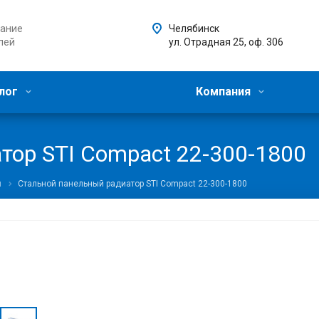
ание
Челябинск
лей
ул. Отрадная 25, оф. 306
лог
Компания
тор STI Compact 22-300-1800
ы
Стальной панельный радиатор STI Compact 22-300-1800