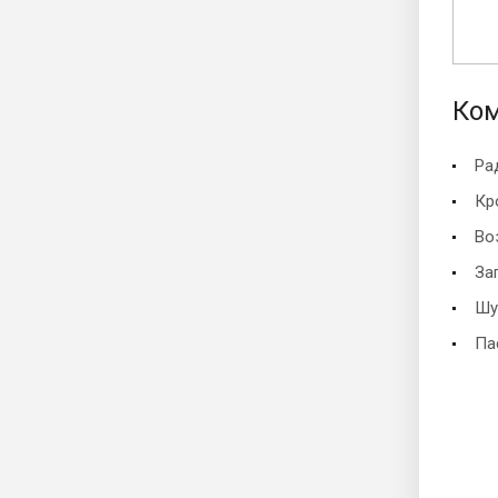
Ком
Ра
Кр
Во
За
Шу
Па