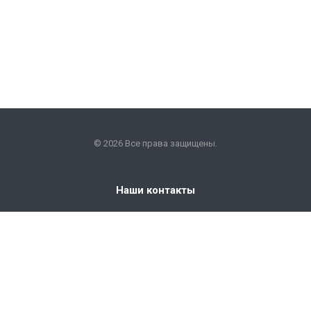
© 2026 Все права защищены.
Наши контакты
+7 (351) 225-09-22
info@snabkm.ru
Челябинск
ул. Отрадная 25, оф. 306