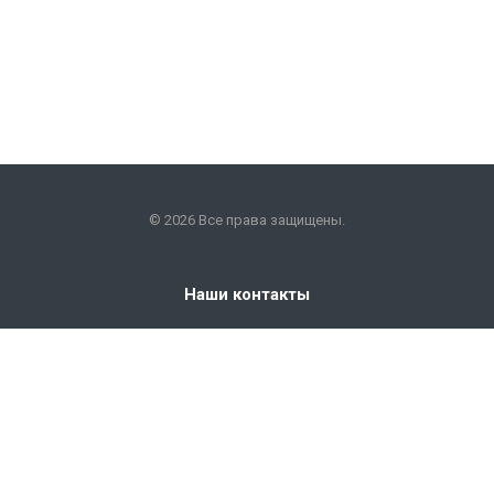
© 2026 Все права защищены.
Наши контакты
+7 (351) 225-09-22
info@snabkm.ru
Челябинск
ул. Отрадная 25, оф. 306