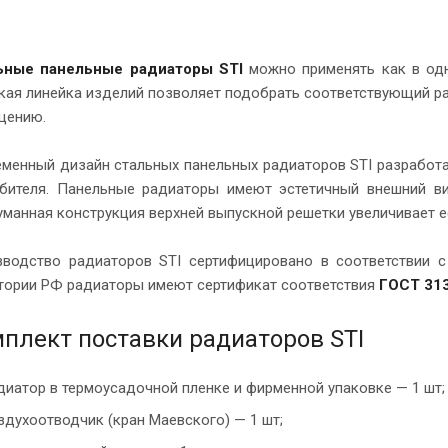
ьные панельные радиаторы STI
можно применять как в одно
ая линейка изделий позволяет подобрать соответствующий ра
щению.
менный дизайн стальных панельных радиаторов STI разработа
бителя. Панельные радиаторы имеют эстетичный внешний в
манная конструкция верхней выпускной решетки увеличивает е
зводство радиаторов STI сертифицировано в соответствии 
тории РФ радиаторы имеют сертификат соответствия
ГОСТ 313
плект поставки радиаторов STI
диатор в термоусадочной пленке и фирменной упаковке — 1 шт;
здухоотводчик (кран Маевского) — 1 шт;