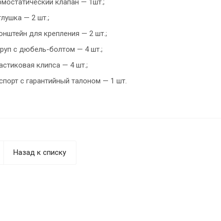
рмостатический клапан — 1шт.;
глушка — 2 шт.;
онштейн для крепления — 2 шт.;
руп с дюбель-болтом — 4 шт.;
астиковая клипса — 4 шт.;
спорт с гарантийный талоном — 1 шт.
Назад к списку