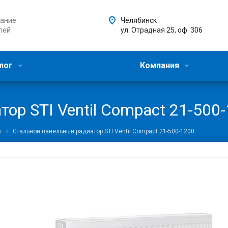
ание
Челябинск
лей
ул. Отрадная 25, оф. 306
лог
Компания
ор STI Ventil Compact 21-500
ы
Стальной панельный радиатор STI Ventil Compact 21-500-1200