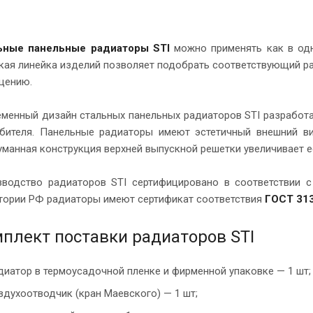
ьные панельные радиаторы STI
можно применять как в одно
ая линейка изделий позволяет подобрать соответствующий ра
щению.
менный дизайн стальных панельных радиаторов STI разработа
бителя. Панельные радиаторы имеют эстетичный внешний в
манная конструкция верхней выпускной решетки увеличивает е
зводство радиаторов STI сертифицировано в соответствии 
тории РФ радиаторы имеют сертификат соответствия
ГОСТ 313
плект поставки радиаторов STI
диатор в термоусадочной пленке и фирменной упаковке — 1 шт;
здухоотводчик (кран Маевского) — 1 шт;