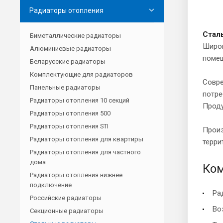
Радиаторы отопления
Стал
Биметаллические радиаторы
Широк
Алюминиевые радиаторы
поме
Беларусские радиаторы
Комплектующие для радиаторов
Совре
Панельные радиаторы
потре
Радиаторы отопления 10 секций
Проду
Радиаторы отопления 500
Радиаторы отопления STI
Прои
Радиаторы отопления для квартиры
терри
Радиаторы отопления для частного
дома
Ком
Радиаторы отопления нижнее
подключение
Ра
Российские радиаторы
Во
Секционные радиаторы