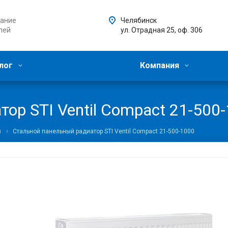
ание
Челябинск
лей
ул. Отрадная 25, оф. 306
лог
Компания
ор STI Ventil Compact 21-500
ы
Стальной панельный радиатор STI Ventil Compact 21-500-1000