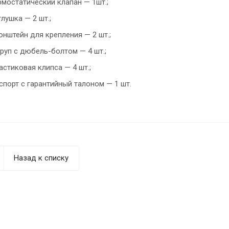
рмостатический клапан — 1шт.;
глушка — 2 шт.;
онштейн для крепления — 2 шт.;
руп с дюбель-болтом — 4 шт.;
астиковая клипса — 4 шт.;
спорт с гарантийный талоном — 1 шт.
Назад к списку