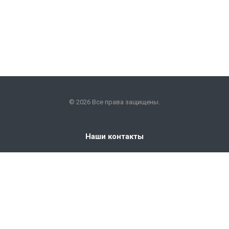
© 2026 Все права защищены.
Наши контакты
+7 (351) 225-09-22
info@snabkm.ru
Челябинск
ул. Отрадная 25, оф. 306