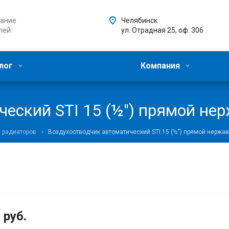
ание
Челябинск
лей
ул. Отрадная 25, оф. 306
лог
Компания
ческий STI 15 (½") прямой не
 радиаторов
Воздухоотводчик автоматический STI 15 (½") прямой нержа
8
руб.