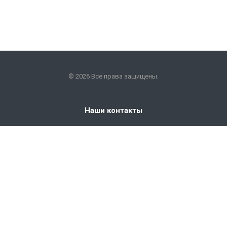
© 2026 Все права защищены.
Наши контакты
+7 (351) 225-09-22
info@snabkm.ru
Челябинск
ул. Отрадная 25, оф. 306