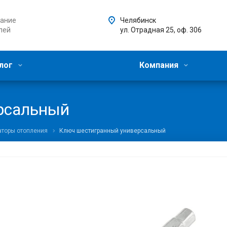
ание
Челябинск
лей
ул. Отрадная 25, оф. 306
лог
Компания
рсальный
торы отопления
Ключ шестигранный универсальный