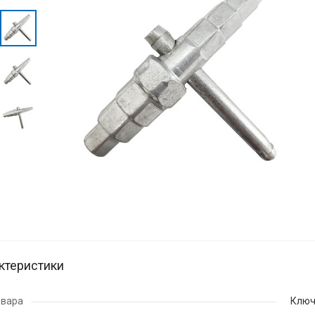
ктеристики
овара
Клю