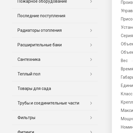
Пожарное оборудование
Произ
Управ
Последние поступления
Присо
Устан
Радиаторы отопления
Серия
Объем
Расширительные баки
Объем
Сантехника
Вес
Время
Теплый пол
Габар
Едини
Товары для сада
Класс
Крепл
Трубы и соединительные части
Макси
Фильтры
Мощно
Номин
Фитинги