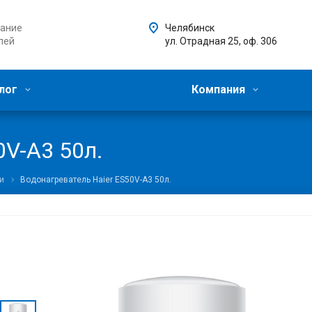
ание
Челябинск
лей
ул. Отрадная 25, оф. 306
лог
Компания
0V-A3 50л.
и
Водонагреватель Haier ES50V-A3 50л.