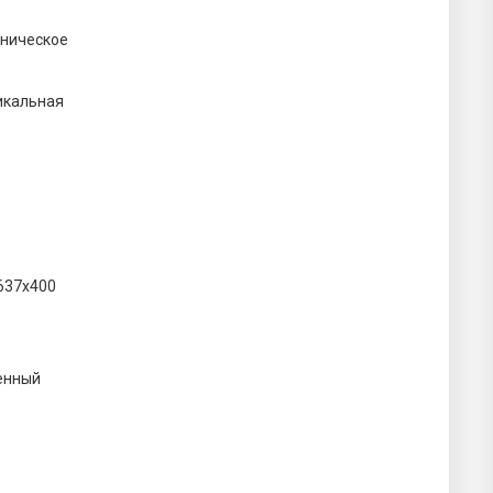
ническое
икальная
637х400
енный