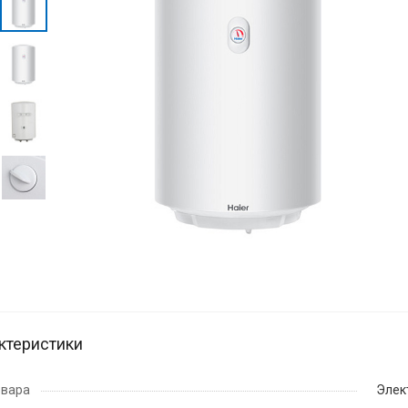
ктеристики
овара
Элек