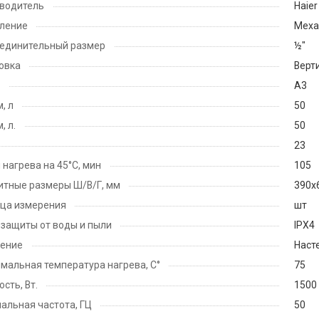
водитель
Haier
ление
Меха
единительный размер
½"
овка
Верт
A3
, л
50
, л.
50
23
 нагрева на 45°С, мин
105
итные размеры Ш/В/Г, мм
390х
ца измерения
шт
 защиты от воды и пыли
IPX4
ение
Наст
мальная температура нагрева, С°
75
сть, Вт.
1500
альная частота, ГЦ
50