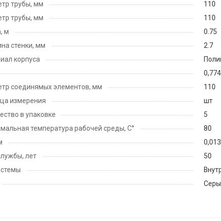
тр трубы, мм
110
тр трубы, мм
110
, м
0.75
на стенки, мм
2.7
иал корпуса
Поли
0,774
тр соединямых элементов, мм
110
ца измерения
шт
ество в упаковке
5
мальная температура рабочей среды, С°
80
м
0,013
службы, лет
50
истемы
Внут
Серы