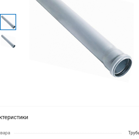
ктеристики
овара
Труб