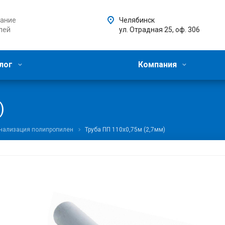
ание
Челябинск
лей
ул. Отрадная 25, оф. 306
лог
Компания
)
анализация полипропилен
Труба ПП 110х0,75м (2,7мм)