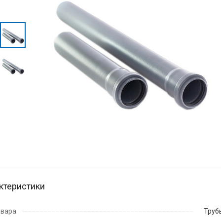
ктеристики
овара
Труб