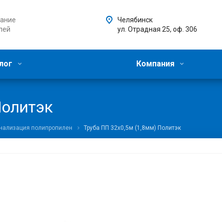
ание
Челябинск
лей
ул. Отрадная 25, оф. 306
лог
Компания
Политэк
анализация полипропилен
Труба ПП 32х0,5м (1,8мм) Политэк