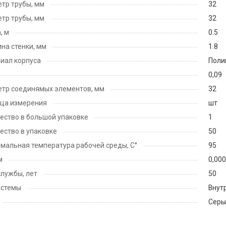
тр трубы, мм
32
тр трубы, мм
32
, м
0.5
на стенки, мм
1.8
иал корпуса
Поли
0,09
тр соединямых элементов, мм
32
ца измерения
шт
ество в большой упаковке
1
ество в упаковке
50
мальная температура рабочей среды, С°
95
м
0,00
службы, лет
50
истемы
Внут
Серы