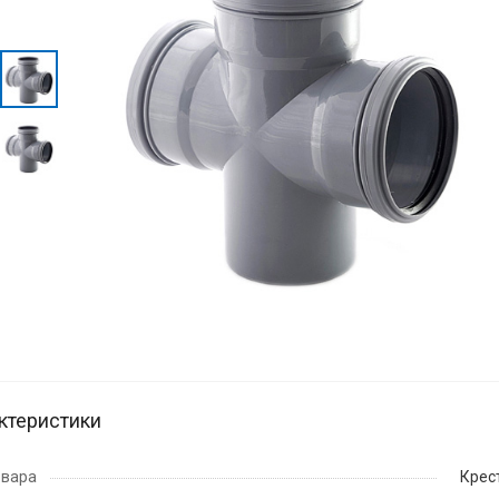
ктеристики
овара
Крес