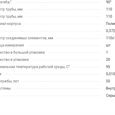
згиба,°
90°
тр трубы, мм
110
тр трубы, мм
110
иал корпуса
Поли
0,372
тр соединямых элементов, мм
110х
ца измерения
шт
ество в большой упаковке
1
ество в упаковке
20
мальная температура рабочей среды, С°
95
м
0,01
службы, лет
50
истемы
Внут
Серы