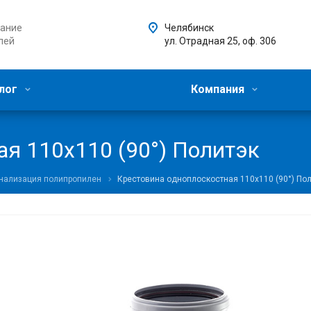
ание
Челябинск
лей
ул. Отрадная 25, оф. 306
лог
Компания
я 110х110 (90°) Политэк
анализация полипропилен
Крестовина одноплоскостная 110х110 (90°) По