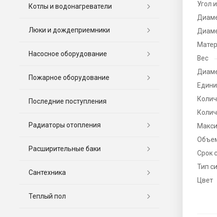
Угол и
Котлы и водонагреватели
Диаме
Люки и дождеприемники
Диаме
Матер
Насосное оборудование
Вес
Диаме
Пожарное оборудование
Едини
Колич
Последние поступления
Колич
Радиаторы отопления
Макси
Объе
Расширительные баки
Срок 
Тип с
Сантехника
Цвет
Теплый пол