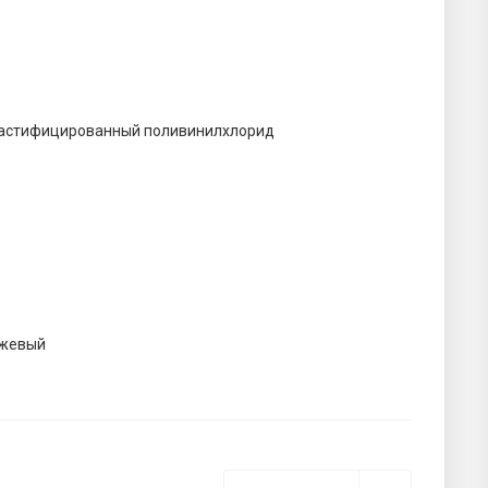
астифицированный поливинилхлорид
жевый