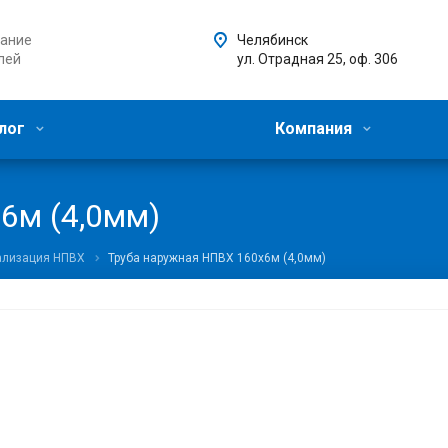
ание
Челябинск
лей
ул. Отрадная 25, оф. 306
лог
Компания
6м (4,0мм)
ализация НПВХ
Труба наружная НПВХ 160х6м (4,0мм)