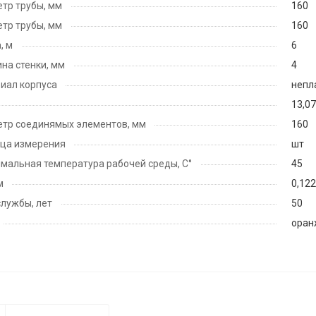
тр трубы, мм
160
тр трубы, мм
160
, м
6
на стенки, мм
4
иал корпуса
непл
13,07
тр соединямых элементов, мм
160
ца измерения
шт
мальная температура рабочей среды, С°
45
м
0,122
службы, лет
50
оран