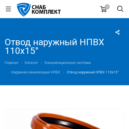
0
Отвод наружный НПВХ
110х15°
Главная
Каталог
Канализационные системы
Наружная канализация НПВХ
Отвод наружный НПВХ 110х15°