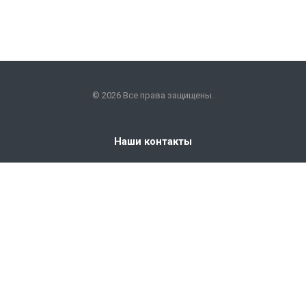
© 2026 Все права защищены.
Наши контакты
+7 (351) 225-09-22
info@snabkm.ru
Челябинск
ул. Отрадная 25, оф. 306