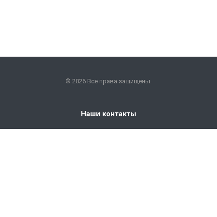
© 2026 Все права защищены.
Наши контакты
+7 (351) 225-09-22
info@snabkm.ru
Челябинск
ул. Отрадная 25, оф. 306